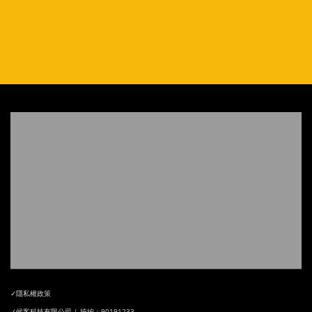
✓隱私權政策
✓候客科技有限公司 | 統編：90191233